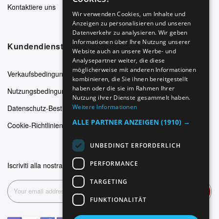
Kontaktiere uns
GERMAN
Wir verwenden Cookies, um Inhalte und
Anzeigen zu personalisieren und unseren
ITALIAN
Datenverkehr zu analysieren. Wir geben
SPANISH
Informationen über Ihre Nutzung unserer
Kundendienst
Website auch an unsere Werbe- und
FRENCH
Analysepartner weiter, die diese
möglicherweise mit anderen Informationen
Verkaufsbedingungen
kombinieren, die Sie ihnen bereitgestellt
haben oder die sie im Rahmen Ihrer
Nutzungsbedingungen
Nutzung ihrer Dienste gesammelt haben.
Weitere Informationen
Datenschutz-Bestimmungen
ALLE PARTNER ANZEIGEN
(1910) →
Cookie-Richtlinien
UNBEDINGT ERFORDERLICH
PERFORMANCE
Iscriviti alla nostra newsletter
TARGETING
Abonnieren
FUNKTIONALITÄT