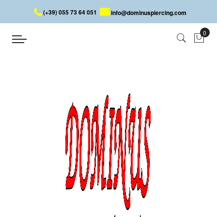
(+39) 055 73 64 051
info@dominuspiercing.com
FAKE PIERCING
Startseite
FAKE PIERCING