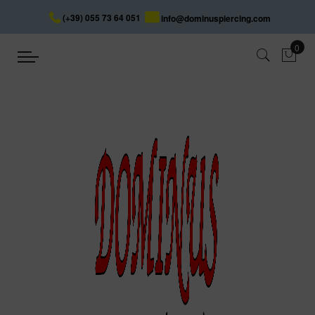
(+39) 055 73 64 051
info@dominuspiercing.com
STERN
Startseite
STERN