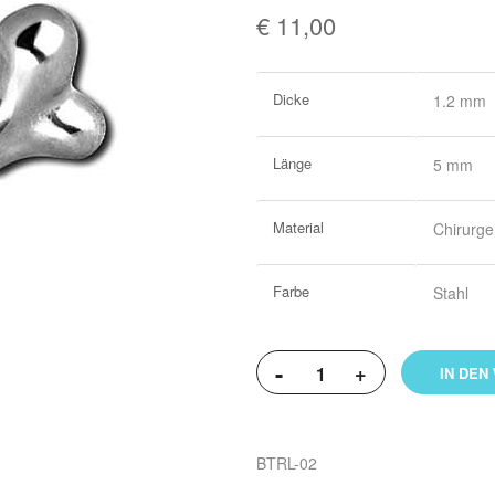
€ 11,00
Weitere
Dicke
1.2 mm
Informationen
Länge
5 mm
Material
Chirurge
Farbe
Stahl
-
+
IN DEN
BTRL-02