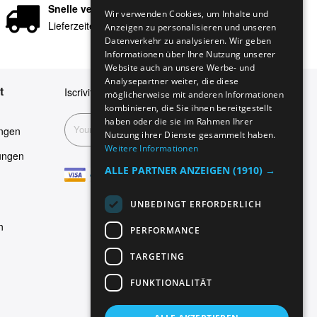
GERMAN
Snelle verzending
Wir verwenden Cookies, um Inhalte und
Lieferzeiten in 24/48 Stunden
Anzeigen zu personalisieren und unseren
ITALIAN
Datenverkehr zu analysieren. Wir geben
SPANISH
Informationen über Ihre Nutzung unserer
Website auch an unsere Werbe- und
FRENCH
Analysepartner weiter, die diese
t
Iscriviti alla nostra newsletter
möglicherweise mit anderen Informationen
kombinieren, die Sie ihnen bereitgestellt
haben oder die sie im Rahmen Ihrer
Abonnieren
ngen
Nutzung ihrer Dienste gesammelt haben.
Weitere Informationen
ungen
ALLE PARTNER ANZEIGEN
(1910) →
UNBEDINGT ERFORDERLICH
n
PERFORMANCE
TARGETING
FUNKTIONALITÄT