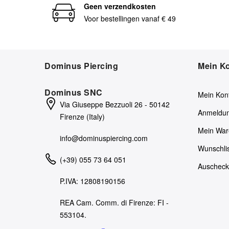
Geen verzendkosten
Voor bestellingen vanaf € 49
Dominus Piercing
Mein K
Dominus SNC
Mein Kon
Via Giuseppe Bezzuoli 26 - 50142
Anmeldu
Firenze (Italy)
Mein War
info@dominuspiercing.com
Wunschli
(+39) 055 73 64 051
Auschec
P.IVA: 12808190156
REA Cam. Comm. di Firenze: FI -
553104.