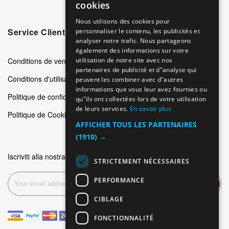
cookies
GERMAN
Nous utilisons des cookies pour
Service Clients
personnaliser le contenu, les publicités et
ITALIAN
analyser notre trafic. Nous partageons
SPANISH
également des informations sur votre
Conditions de vente
utilisation de notre site avec nos
FRENCH
partenaires de publicité et d"analyse qui
Conditions d'utilisation
peuvent les combiner avec d"autres
informations que vous leur avez fournies ou
Politique de confidentialité
qu"ils ont collectées lors de votre utilisation
de leurs services.
En savoir plus
Politique de Cookie
AFFICHER TOUS LES PARTENAIRES
(1910) →
Iscriviti alla nostra newsletter
STRICTEMENT NÉCESSAIRES
PERFORMANCE
Inscription
CIBLAGE
FONCTIONNALITÉ