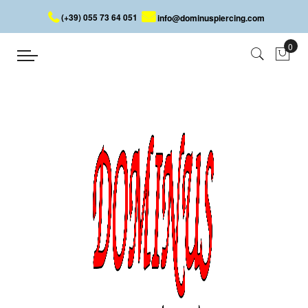
(+39) 055 73 64 051
info@dominuspiercing.com
PIERCING NOMBRIL AVEC
CRÂNES COULEURS
Accueil
PIERCING NOMBRIL AVEC CRÂNES COULEURS