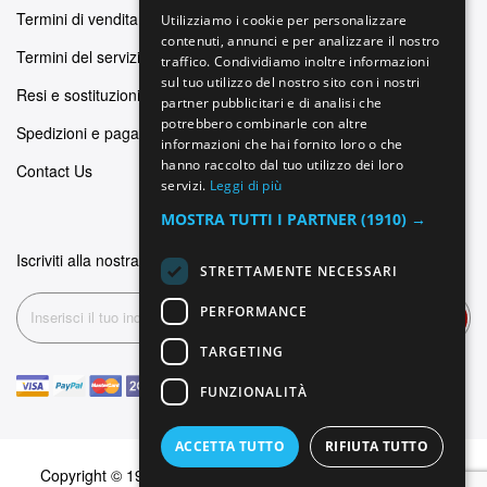
GERMAN
Termini di vendita
Utilizziamo i cookie per personalizzare
contenuti, annunci e per analizzare il nostro
ITALIAN
Termini del servizio
traffico. Condividiamo inoltre informazioni
SPANISH
sul tuo utilizzo del nostro sito con i nostri
Resi e sostituzioni
partner pubblicitari e di analisi che
FRENCH
potrebbero combinarle con altre
Spedizioni e pagamenti
informazioni che hai fornito loro o che
hanno raccolto dal tuo utilizzo dei loro
Contact Us
servizi.
Leggi di più
MOSTRA TUTTI I PARTNER
(1910) →
Iscriviti alla nostra newsletter
STRETTAMENTE NECESSARI
PERFORMANCE
Iscriviti
TARGETING
FUNZIONALITÀ
ACCETTA TUTTO
RIFIUTA TUTTO
Copyright © 1999-2026 Dominus Piercing. Tutti i diritti sono