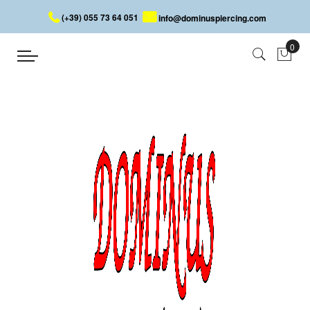
(+39) 055 73 64 051
info@dominuspiercing.com
Ring
Startseite
Ring