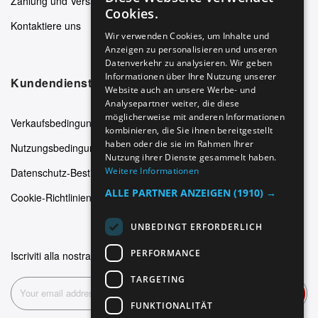
Zahlung und Versand
ENGLISH
Cookies.
Kontaktiere uns
GERMAN
Wir verwenden Cookies, um Inhalte und
Anzeigen zu personalisieren und unseren
ITALIAN
Datenverkehr zu analysieren. Wir geben
SPANISH
Informationen über Ihre Nutzung unserer
Kundendienst
Website auch an unsere Werbe- und
FRENCH
Analysepartner weiter, die diese
möglicherweise mit anderen Informationen
Verkaufsbedingungen
kombinieren, die Sie ihnen bereitgestellt
haben oder die sie im Rahmen Ihrer
Nutzungsbedingungen
Nutzung ihrer Dienste gesammelt haben.
Weitere Informationen
Datenschutz-Bestimmungen
ALLE PARTNER ANZEIGEN
(1910) →
Cookie-Richtlinien
UNBEDINGT ERFORDERLICH
PERFORMANCE
Iscriviti alla nostra newsletter
TARGETING
Abonnieren
FUNKTIONALITÄT