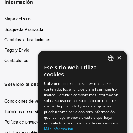
Información
Mapa del sitio
Búsqueda Avanzada
Cambios y devoluciones
Pago y Envío
×
Contáctenos
Ese sitio web utiliza
ENGLISH
cookies
GERMAN
Servicio al cliente
Utilizamos cookies para personalizar el
contenido, los anuncios y analizar nuestro
ITALIAN
tráfico. También compartimos información
SPANISH
Condiciones de venta
sobre su uso de nuestro sitio con nuestros
socios de publicidad y análisis, quienes
FRENCH
Términos de servicio
pueden combinarla con otra información
que les haya proporcionado o que hayan
Política de privacidad
recopilado a partir del uso de sus servicios.
Más información
Política de cookies