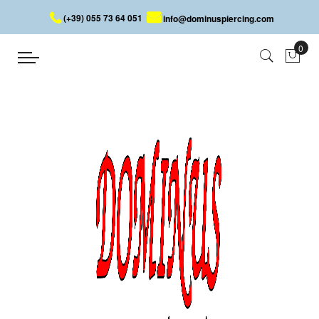
(+39) 055 73 64 051
info@dominuspiercing.com
TRÉBOL
Inicio
TRÉBOL