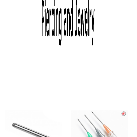
LABRET THREADLESS
STERILIZED BANANA
BAÑADO EN ORO
BARBELL
TITANIO BAÑADO EN ORO
TITANIUM
DE 18k
€ 10,00
COD: TS-TBBB
€ 12,00
COD: KT-TTX-BLB