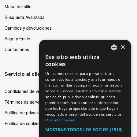
Mapa del sitio
Búsqueda Avanzada
Cambios y devoluciones
Pago y Envío
×
Contáctenos
Ese sitio web utiliza
ENGLISH
cookies
GERMAN
Servicio al cliente
Utilizamos cookies para personalizar el
contenido, los anuncios y analizar nuestro
ITALIAN
tráfico. También compartimos información
SPANISH
Condiciones de venta
sobre su uso de nuestro sitio con nuestros
socios de publicidad y análisis, quienes
FRENCH
Términos de servicio
pueden combinarla con otra información
que les haya proporcionado o que hayan
Política de privacidad
recopilado a partir del uso de sus servicios.
Más información
Política de cookies
MOSTRAR TODOS LOS SOCIOS
(1910)
→