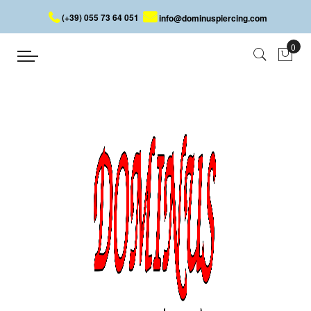
(+39) 055 73 64 051
info@dominuspiercing.com
BARRAS CIRCULARES
Inicio
PIERCING
TIPOLOGÍA
BARRAS CIRCULARES
La Barra Circular es sin duda la joya que más celebra il
maravilloso mundo de los piercings. Se puede emplear la mayor
parte de los repuestos a disposicón ¡cambiando tu imagen