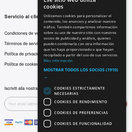
ENGLISH
cookies
GERMAN
Servicio al cliente
Utilizamos cookies para personalizar el
contenido, los anuncios y analizar nuestro
ITALIAN
tráfico. También compartimos información
SPANISH
Condiciones de venta
sobre su uso de nuestro sitio con nuestros
socios de publicidad y análisis, quienes
FRENCH
Términos de servicio
pueden combinarla con otra información
que les haya proporcionado o que hayan
Política de privacidad
recopilado a partir del uso de sus servicios.
Más información
Política de cookies
MOSTRAR TODOS LOS SOCIOS
(1910)
→
Iscriviti alla nostra newsletter
COOKIES ESTRICTAMENTE
NECESARIAS
COOKIES DE RENDIMIENTO
Suscribirse
COOKIES DE PREFERENCIAS
COOKIES DE FUNCIONALIDAD