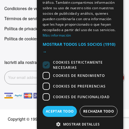
tráfico. También compartimos información
SPANISH
Condiciones de venta
sobre su uso de nuestro sitio con nuestros
socios de publicidad y análisis, quienes
FRENCH
Términos de servicio
pueden combinarla con otra información
que les haya proporcionado o que hayan
Política de privacidad
recopilado a partir del uso de sus servicios.
Más información
Política de cookies
MOSTRAR TODOS LOS SOCIOS
(1910)
→
Iscriviti alla nostra newsletter
COOKIES ESTRICTAMENTE
NECESARIAS
COOKIES DE RENDIMIENTO
Suscribirse
COOKIES DE PREFERENCIAS
COOKIES DE FUNCIONALIDAD
ACEPTAR TODO
RECHAZAR TODO
Copyright © 1999-2026 Dominus Piercing. Todos los derechos
MOSTRAR DETALLES
reservados