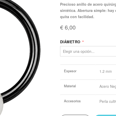
precioso anillo de acero quirúrgico negro pvd cerrado por una elegante perla
sintética. Abertura simple: hay 
quita con facilidad.
€ 6,00
DIÁMETRO
Más
Espesor
1.2 mm
Información
Material
Acero Ne
Accesorios
Perla cult