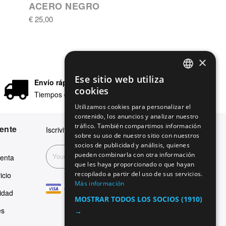
ACERO NEGRO
€ 25,00
×
Ese sitio web utiliza
Envío rápido
ENGLISH
cookies
Tiempos de entrega en 24/48 horas
GERMAN
Utilizamos cookies para personalizar el
contenido, los anuncios y analizar nuestro
ITALIAN
tráfico. También compartimos información
iente
Iscriviti alla nostra newsletter
SPANISH
sobre su uso de nuestro sitio con nuestros
socios de publicidad y análisis, quienes
FRENCH
pueden combinarla con otra información
Suscribirse
venta
que les haya proporcionado o que hayan
recopilado a partir del uso de sus servicios.
icio
Más información
cidad
MOSTRAR TODOS LOS SOCIOS
(1910)
es
→