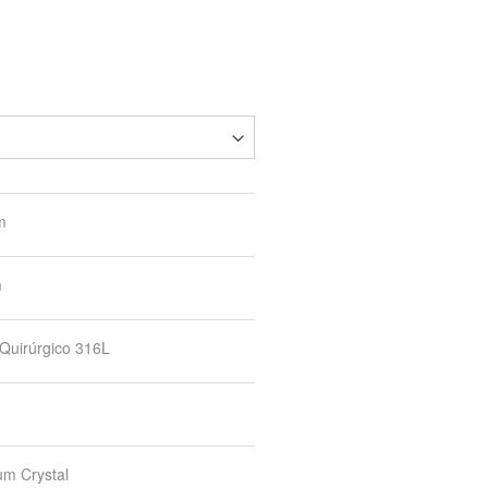
m
m
Quirúrgico 316L
m Crystal