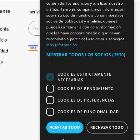
contenido, los anuncios y analizar nuestro
ITALIAN
tráfico. También compartimos información
iente
Iscriviti alla nostra newsletter
SPANISH
sobre su uso de nuestro sitio con nuestros
socios de publicidad y análisis, quienes
FRENCH
pueden combinarla con otra información
Suscribirse
venta
que les haya proporcionado o que hayan
recopilado a partir del uso de sus servicios.
icio
Más información
cidad
MOSTRAR TODOS LOS SOCIOS
(1910)
es
→
COOKIES ESTRICTAMENTE
NECESARIAS
COOKIES DE RENDIMIENTO
COOKIES DE PREFERENCIAS
COOKIES DE FUNCIONALIDAD
ACEPTAR TODO
RECHAZAR TODO