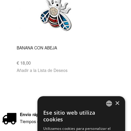
BANANA CON ABEJA
€ 18,00
Añadir a la Lista de Deseos
×
Ese sitio web utiliza
Envío rápido
ENGLISH
cookies
Tiempos de entrega en 24/48 horas
GERMAN
Utilizamos cookies para personalizar el