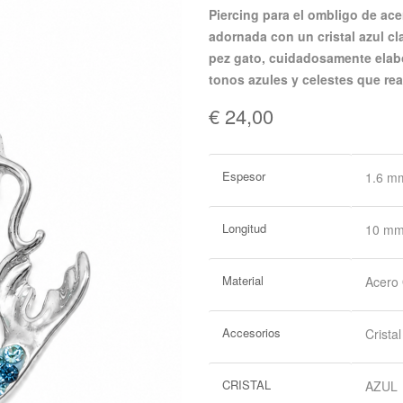
piercing para el ombligo de acero quirúrgico pulido a mano con una bola superior
adornada con un cristal azul cl
pez gato, cuidadosamente elab
tonos azules y celestes que real
€ 24,00
Más
Espesor
1.6 m
Información
Longitud
10 m
Material
Acero 
Accesorios
Crist
CRISTAL
AZUL