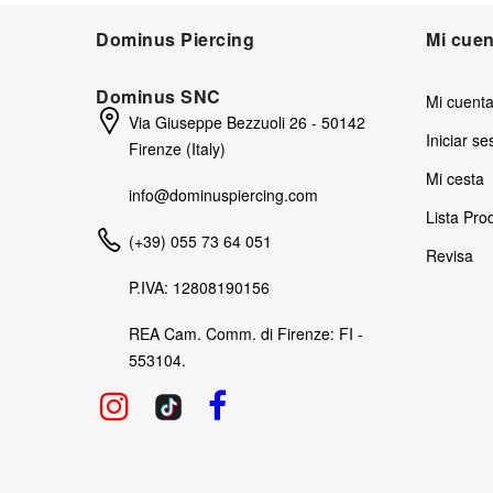
Dominus Piercing
Mi cuen
Dominus SNC
Mi cuent
Via Giuseppe Bezzuoli 26 - 50142
Iniciar se
Firenze (Italy)
Mi cesta
info@dominuspiercing.com
Lista Pr
(+39) 055 73 64 051
Revisa
P.IVA: 12808190156
REA Cam. Comm. di Firenze: FI -
553104.