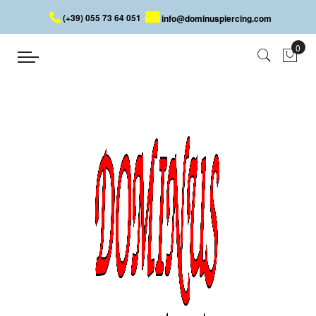
(+39) 055 73 64 051
info@dominuspiercing.com
BARRA CON DADO
Inicio
BARRA CON DADO