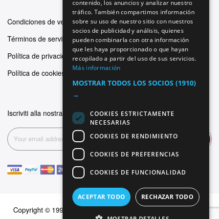
contenido, los anuncios y analizar nuestro
ITALIAN
tráfico. También compartimos información
SPANISH
Condiciones de venta
sobre su uso de nuestro sitio con nuestros
socios de publicidad y análisis, quienes
FRENCH
Términos de servicio
pueden combinarla con otra información
que les haya proporcionado o que hayan
Política de privacidad
recopilado a partir del uso de sus servicios.
Más información
Política de cookies
MOSTRAR TODOS LOS SOCIOS
(1910)
→
Iscriviti alla nostra newsletter
COOKIES ESTRICTAMENTE
NECESARIAS
COOKIES DE RENDIMIENTO
Suscribirse
COOKIES DE PREFERENCIAS
COOKIES DE FUNCIONALIDAD
ACEPTAR TODO
RECHAZAR TODO
Copyright © 1999-2026 Dominus Piercing. Todos los derechos
MOSTRAR DETALLES